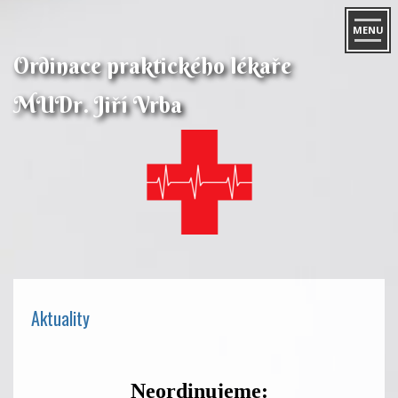
MENU
Ordinace praktického lékaře
MUDr. Jiří Vrba
Aktuality
Neordinujeme: